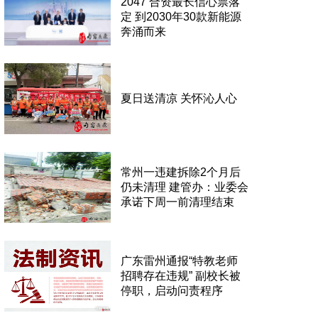
2047 合资最长信心票落
定 到2030年30款新能源
奔涌而来
夏日送清凉 关怀沁人心
常州一违建拆除2个月后
仍未清理 建管办：业委会
承诺下周一前清理结束
广东雷州通报“特教老师
招聘存在违规” 副校长被
停职，启动问责程序