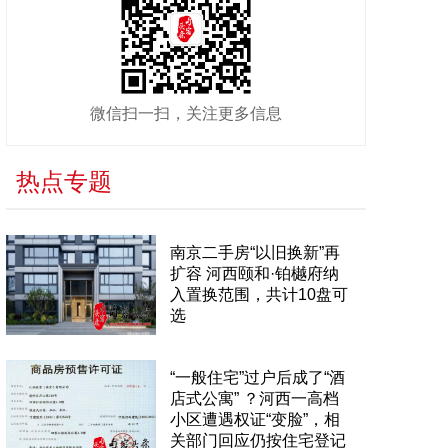
微信扫一扫，关注更多信息
热点专题
南京二手房“以旧换新”再
扩容 河西颐和·铂樾府纳
入置换范围，共计10盘可
选
“一般住宅”过户后成了“酒
店式公寓” ？河西一高档
小区遭遇权证“变脸”，相
关部门回应仍按住宅登记