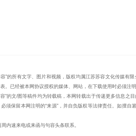
聚焦句容”的所有文字、图片和视频，版权均属江苏苏容文化传媒
表。已经被本网协议授权的媒体、网站，在下载使用时必须注明
容”
的文/图等稿件均为转载稿，本网转载出于传递更多信息之
必须保留本网注明的“来源”，并自负版权等法律责任。如擅自篡
两周内速来电或来函与
句容头条
联系。
8
0511-87233988
0511-87233988
0511-87233988