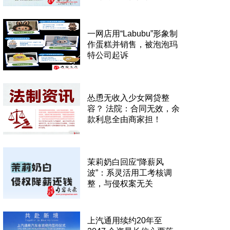
一网店用“Labubu”形象制
作蛋糕并销售，被泡泡玛
特公司起诉
怂恿无收入少女网贷整
容？ 法院：合同无效，余
款利息全由商家担！
茉莉奶白回应“降薪风
波”：系灵活用工考核调
整，与侵权案无关
上汽通用续约20年至