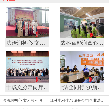
法治润初心 文艺颂和谐——江苏电科电气设备公司企业法治文艺演出
农科赋能润童心 传承精神向未来——“润苗苗”公益暑托班走进镇江市农科院开展科普教育实践活动
十载文脉牵两岸 文创焕新启新程 --第七届黄公望主题两岸文创设计大赛结果揭晓
“法企同行”护航企业高质量发展 打造营商环境新生态
法治润初心 文艺颂和谐——江苏电科电气设备公司企业法治文艺演出