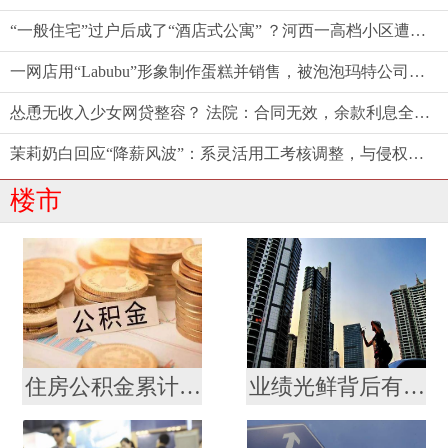
“一般住宅”过户后成了“酒店式公寓” ？河西一高档小区遭遇权证“变脸”，相关部门回应仍按住宅登记
一网店用“Labubu”形象制作蛋糕并销售，被泡泡玛特公司起诉
怂恿无收入少女网贷整容？ 法院：合同无效，余款利息全由商家担！
茉莉奶白回应“降薪风波”：系灵活用工考核调整，与侵权案无关
楼市
住房公积金累计缴存总额逾十九万亿元
业绩光鲜背后有发展焦虑 贝壳未来“找房”不轻松