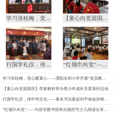
学习张桂梅，党心暖童心——溧阳永和小学开展“党员教师 留守儿童”结对仪式
【童心向党迎国庆】李家桥村举办青少年成长关爱系列活动
行国学礼仪，传中华文化——著名书法家赵剑平收徒孙铭昊拜师仪式见闻
“红领巾向党”——句容市图书馆举办国庆节少儿阅读分享成长活动
学习张桂梅，党心暖童心——溧阳永和小学开展“党员教师 留守儿童”结对仪式
【童心向党迎国庆】李家桥村举办青少年成长关爱系列活动
行国学礼仪，传中华文化——著名书法家赵剑平收徒孙铭昊拜师仪式见闻
“红领巾向党”——句容市图书馆举办国庆节少儿阅读分享成长活动