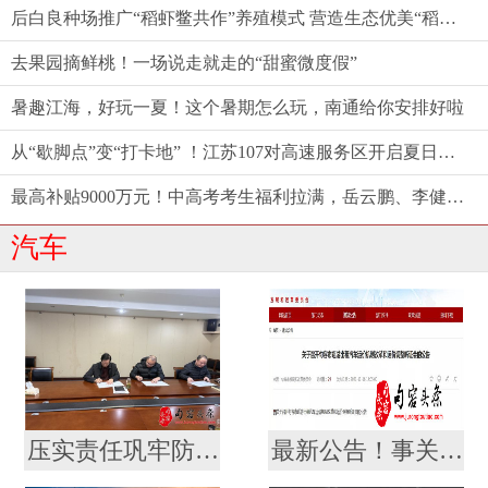
后白良种场推广“稻虾鳖共作”养殖模式 营造生态优美“稻梦空间”
去果园摘鲜桃！一场说走就走的“甜蜜微度假”
暑趣江海，好玩一夏！这个暑期怎么玩，南通给你安排好啦
从“歇脚点”变“打卡地” ！江苏107对高速服务区开启夏日消费新体验
最高补贴9000万元！中高考考生福利拉满，岳云鹏、李健都来了——江苏端出端午“文旅大餐”
汽车
压实责任巩牢防线，句容城乡公交责任状签订会议
最新公告！事关出租汽车价格调整！