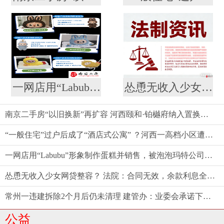
一网店用“Labubu”形象制作蛋糕并销售，被泡泡玛特公司起诉
怂恿无收入少女网贷整容？ 法院：合同无效，余款利息全由商家担！
南京二手房“以旧换新”再扩容 河西颐和·铂樾府纳入置换范围，共计10盘可选
“一般住宅”过户后成了“酒店式公寓” ？河西一高档小区遭遇权证“变脸”，相关部门回应仍按住宅登记
一网店用“Labubu”形象制作蛋糕并销售，被泡泡玛特公司起诉
怂恿无收入少女网贷整容？ 法院：合同无效，余款利息全由商家担！
常州一违建拆除2个月后仍未清理 建管办：业委会承诺下周一前清理结束
公益