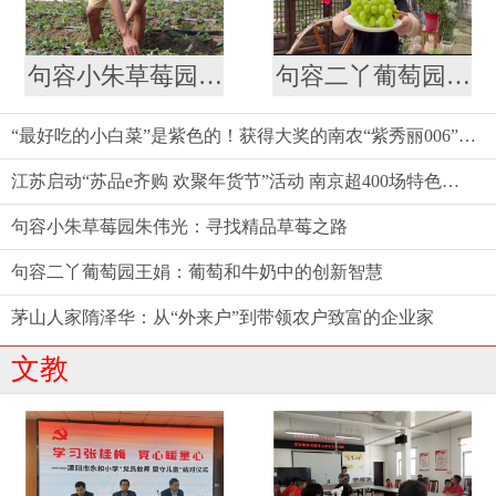
句容小朱草莓园朱伟光：寻找精品草莓之路
句容二丫葡萄园王娟：葡萄和牛奶中的创新智慧
“最好吃的小白菜”是紫色的！获得大奖的南农“紫秀丽006”火了
江苏启动“苏品e齐购 欢聚年货节”活动 南京超400场特色促销活动等你来
句容小朱草莓园朱伟光：寻找精品草莓之路
句容二丫葡萄园王娟：葡萄和牛奶中的创新智慧
茅山人家隋泽华：从“外来户”到带领农户致富的企业家
文教