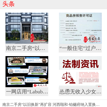
头条
南京二手房“以旧换新”再扩容 河西颐和·铂樾府纳入置换范围，共计10盘可选
“一般住宅”过户后成了“酒店式公寓” ？河西一高档小区遭遇权证“变脸”，相关部门回应仍按住宅登记
一网店用“Labubu”形象制作蛋糕并销售，被泡泡玛特公司起诉
怂恿无收入少女网贷整容？ 法院：合同无效，余款利息全由商家担！
南京二手房“以旧换新”再扩容 河西颐和·铂樾府纳入置换范围，共计10盘可选