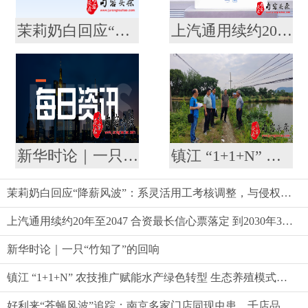
茉莉奶白回应“降薪风波”：系灵活用工考核调整，与侵权案无关
上汽通用续约20年至2047 合资最长信心票落定 到2030年30款新能源奔涌而来
新华时论｜一只“竹知了”的回响
镇江 “1+1+N” 农技推广赋能水产绿色转型 生态养殖模式助农提质增效
茉莉奶白回应“降薪风波”：系灵活用工考核调整，与侵权案无关
上汽通用续约20年至2047 合资最长信心票落定 到2030年30款新能源奔涌而来
新华时论｜一只“竹知了”的回响
镇江 “1+1+N” 农技推广赋能水产绿色转型 生态养殖模式助农提质增效
好利来“苍蝇风波”追踪：南京多家门店同现虫患，千店品牌品控标准遭质疑