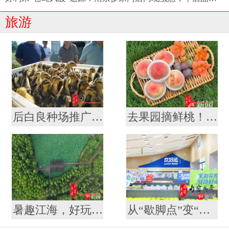
旅游
后白良种场推广“稻虾鳖共作”养殖模式 营造生态优美“稻梦空间”
去果园摘鲜桃！一场说走就走的“甜蜜微度假”
暑趣江海，好玩一夏！这个暑期怎么玩，南通给你安排好啦
从“歇脚点”变“打卡地” ！江苏107对高速服务区开启夏日消费新体验