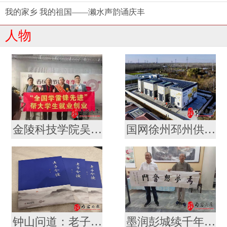
我的家乡 我的祖国——濑水声韵诵庆丰
人物
金陵科技学院吴轶军拜会军旅作家徐统存 携手传承雷锋精神与中华文脉
国网徐州邳州供电公司“老龄新兵”冯宪川
钟山问道：老子智慧的南京叙事 ——评论家厉恩宝评胡俊新作《〈老子〉今读》
墨润彭城续千年文脉 薪传翰墨启时代新章 ——金陵书法院徐州分院盛大揭牌