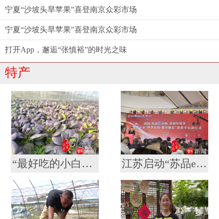
宁夏“沙坡头旱苹果”喜登南京众彩市场
宁夏“沙坡头旱苹果”喜登南京众彩市场
打开App，邂逅“张慎裕”的时光之味
特产
“最好吃的小白菜”是紫色的！获得大奖的南农“紫秀丽006”火了
江苏启动“苏品e齐购 欢聚年货节”活动 南京超400场特色促销活动等你来