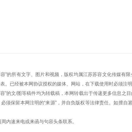
聚焦句容”的所有文字、图片和视频，版权均属江苏苏容文化传媒
表。已经被本网协议授权的媒体、网站，在下载使用时必须注明
容”
的文/图等稿件均为转载稿，本网转载出于传递更多信息之
必须保留本网注明的“来源”，并自负版权等法律责任。如擅自篡
两周内速来电或来函与
句容头条
联系。
8
0511-87233988
0511-87233988
0511-87233988