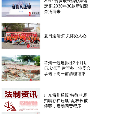
2047 合资最长信心票落
定 到2030年30款新能源
奔涌而来
夏日送清凉 关怀沁人心
常州一违建拆除2个月后
仍未清理 建管办：业委会
承诺下周一前清理结束
广东雷州通报“特教老师
招聘存在违规” 副校长被
停职，启动问责程序