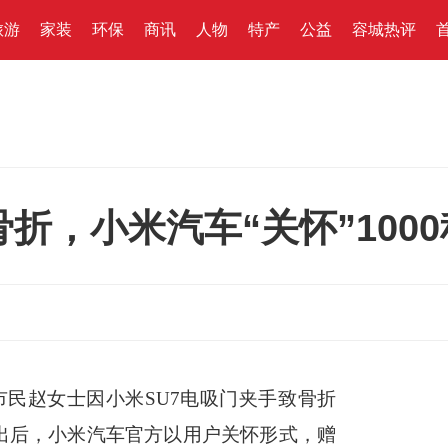
旅游
家装
环保
商讯
人物
特产
公益
容城热评
折，小米汽车“关怀”100
市民赵女士因小米SU7电吸门夹手致骨折
发出后，小米汽车官方以用户关怀形式，赠