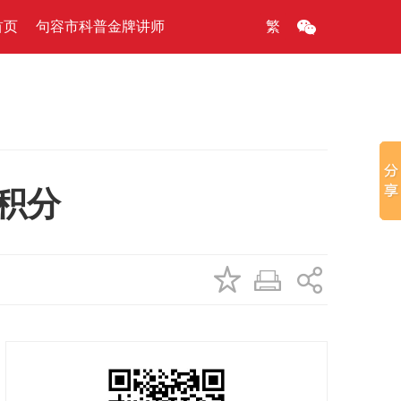
首页
句容市科普金牌讲师
繁
0积分