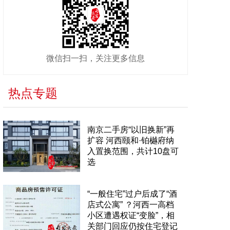
微信扫一扫，关注更多信息
热点专题
南京二手房“以旧换新”再
扩容 河西颐和·铂樾府纳
入置换范围，共计10盘可
选
“一般住宅”过户后成了“酒
店式公寓” ？河西一高档
小区遭遇权证“变脸”，相
关部门回应仍按住宅登记