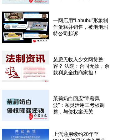
一网店用“Labubu”形象制
作蛋糕并销售，被泡泡玛
特公司起诉
怂恿无收入少女网贷整
容？ 法院：合同无效，余
款利息全由商家担！
茉莉奶白回应“降薪风
波”：系灵活用工考核调
整，与侵权案无关
上汽通用续约20年至