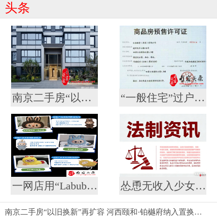
头条
南京二手房“以旧换新”再扩容 河西颐和·铂樾府纳入置换范围，共计10盘可选
“一般住宅”过户后成了“酒店式公寓” ？河西一高档小区遭遇权证“变脸”，相关部门回应仍按住宅登记
一网店用“Labubu”形象制作蛋糕并销售，被泡泡玛特公司起诉
怂恿无收入少女网贷整容？ 法院：合同无效，余款利息全由商家担！
南京二手房“以旧换新”再扩容 河西颐和·铂樾府纳入置换范围，共计10盘可选