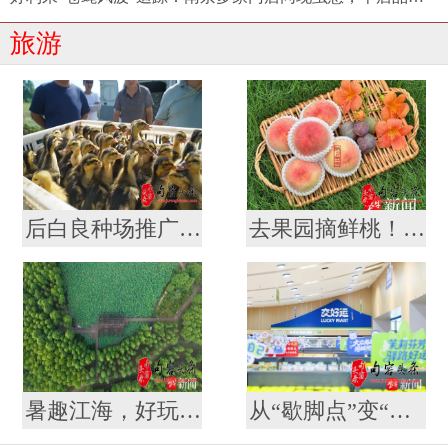
旅游
后白良种场推广“稻虾鳖共作”养殖模式 营造生态优美“稻梦空间”
去果园摘鲜桃！一场说走就走的“甜蜜微度假”
暑趣江海，好玩一夏！这个暑期怎么玩，南通给你安排好啦
从“歇脚点”变“打卡地” ！江苏107对高速服务区开启夏日消费新体验