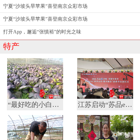
宁夏“沙坡头旱苹果”喜登南京众彩市场
宁夏“沙坡头旱苹果”喜登南京众彩市场
打开App，邂逅“张慎裕”的时光之味
特产
“最好吃的小白菜”是紫色的！获得大奖的南农“紫秀丽006”火了
江苏启动“苏品e齐购 欢聚年货节”活动 南京超400场特色促销活动等你来