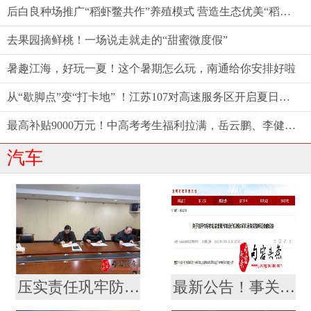
后白良种场推广“稻虾鳖共作”养殖模式 营造生态优美“稻梦空间”
去果园摘鲜桃！一场说走就走的“甜蜜微度假”
暑趣江海，好玩一夏！这个暑期怎么玩，南通给你安排好啦
从“歇脚点”变“打卡地” ！江苏107对高速服务区开启夏日消费新体验
最高补贴9000万元！中高考考生福利拉满，岳云鹏、李健都来了——江苏端出端午“文旅大餐”
汽车
压实责任巩牢防线，句容城乡公交责任状签订会议
最新公告！事关出租汽车价格调整！