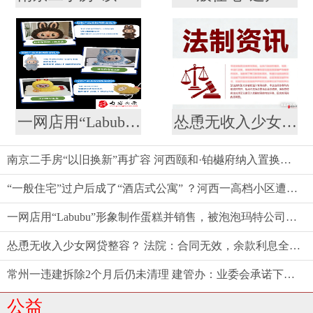
一网店用“Labubu”形象制作蛋糕并销售，被泡泡玛特公司起诉
怂恿无收入少女网贷整容？ 法院：合同无效，余款利息全由商家担！
南京二手房“以旧换新”再扩容 河西颐和·铂樾府纳入置换范围，共计10盘可选
“一般住宅”过户后成了“酒店式公寓” ？河西一高档小区遭遇权证“变脸”，相关部门回应仍按住宅登记
一网店用“Labubu”形象制作蛋糕并销售，被泡泡玛特公司起诉
怂恿无收入少女网贷整容？ 法院：合同无效，余款利息全由商家担！
常州一违建拆除2个月后仍未清理 建管办：业委会承诺下周一前清理结束
公益