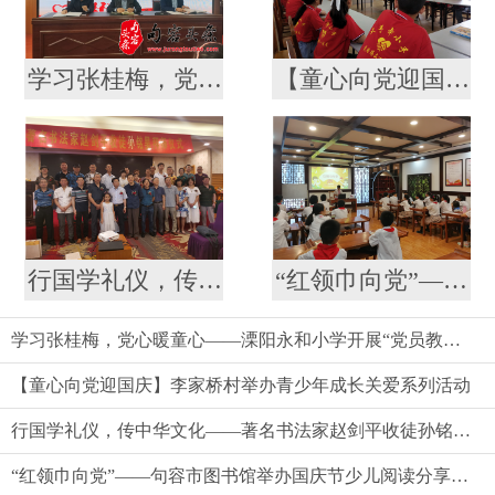
学习张桂梅，党心暖童心——溧阳永和小学开展“党员教师 留守儿童”结对仪式
【童心向党迎国庆】李家桥村举办青少年成长关爱系列活动
行国学礼仪，传中华文化——著名书法家赵剑平收徒孙铭昊拜师仪式见闻
“红领巾向党”——句容市图书馆举办国庆节少儿阅读分享成长活动
学习张桂梅，党心暖童心——溧阳永和小学开展“党员教师 留守儿童”结对仪式
【童心向党迎国庆】李家桥村举办青少年成长关爱系列活动
行国学礼仪，传中华文化——著名书法家赵剑平收徒孙铭昊拜师仪式见闻
“红领巾向党”——句容市图书馆举办国庆节少儿阅读分享成长活动