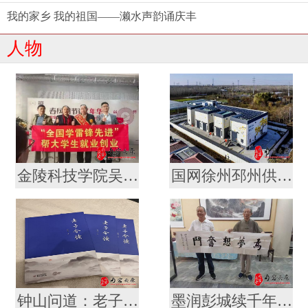
我的家乡 我的祖国——濑水声韵诵庆丰
人物
金陵科技学院吴轶军拜会军旅作家徐统存 携手传承雷锋精神与中华文脉
国网徐州邳州供电公司“老龄新兵”冯宪川
钟山问道：老子智慧的南京叙事 ——评论家厉恩宝评胡俊新作《〈老子〉今读》
墨润彭城续千年文脉 薪传翰墨启时代新章 ——金陵书法院徐州分院盛大揭牌