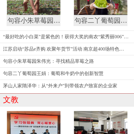
句容小朱草莓园朱伟光：寻找精品草莓之路
句容二丫葡萄园王娟：葡萄和牛奶中的创新智慧
“最好吃的小白菜”是紫色的！获得大奖的南农“紫秀丽006”火了
江苏启动“苏品e齐购 欢聚年货节”活动 南京超400场特色促销活动等你来
句容小朱草莓园朱伟光：寻找精品草莓之路
句容二丫葡萄园王娟：葡萄和牛奶中的创新智慧
茅山人家隋泽华：从“外来户”到带领农户致富的企业家
文教