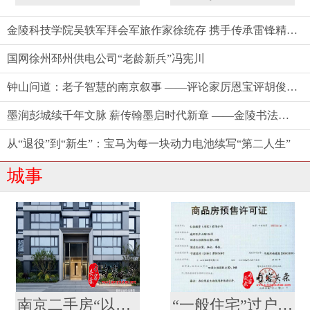
金陵科技学院吴轶军拜会军旅作家徐统存 携手传承雷锋精神与中华文脉
国网徐州邳州供电公司“老龄新兵”冯宪川
钟山问道：老子智慧的南京叙事 ——评论家厉恩宝评胡俊新作《〈老子〉今读》
墨润彭城续千年文脉 薪传翰墨启时代新章 ——金陵书法院徐州分院盛大揭牌
从“退役”到“新生”：宝马为每一块动力电池续写“第二人生”
城事
南京二手房“以旧换新”再扩容 河西颐和·铂樾府纳入置换范围，共计10盘可选
“一般住宅”过户后成了“酒店式公寓” ？河西一高档小区遭遇权证“变脸”，相关部门回应仍按住宅登记