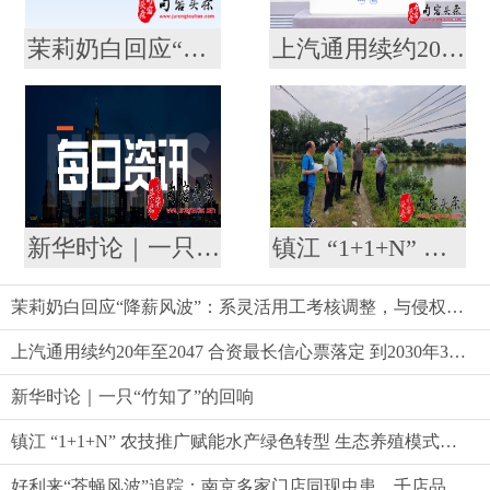
茉莉奶白回应“降薪风波”：系灵活用工考核调整，与侵权案无关
上汽通用续约20年至2047 合资最长信心票落定 到2030年30款新能源奔涌而来
新华时论｜一只“竹知了”的回响
镇江 “1+1+N” 农技推广赋能水产绿色转型 生态养殖模式助农提质增效
茉莉奶白回应“降薪风波”：系灵活用工考核调整，与侵权案无关
上汽通用续约20年至2047 合资最长信心票落定 到2030年30款新能源奔涌而来
新华时论｜一只“竹知了”的回响
镇江 “1+1+N” 农技推广赋能水产绿色转型 生态养殖模式助农提质增效
好利来“苍蝇风波”追踪：南京多家门店同现虫患，千店品牌品控标准遭质疑