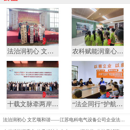
法治润初心 文艺颂和谐——江苏电科电气设备公司企业法治文艺演出
农科赋能润童心 传承精神向未来——“润苗苗”公益暑托班走进镇江市农科院开展科普教育实践活动
十载文脉牵两岸 文创焕新启新程 --第七届黄公望主题两岸文创设计大赛结果揭晓
“法企同行”护航企业高质量发展 打造营商环境新生态
法治润初心 文艺颂和谐——江苏电科电气设备公司企业法治文艺演出