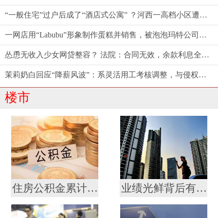
“一般住宅”过户后成了“酒店式公寓” ？河西一高档小区遭遇权证“变脸”，相关部门回应仍按住宅登记
一网店用“Labubu”形象制作蛋糕并销售，被泡泡玛特公司起诉
怂恿无收入少女网贷整容？ 法院：合同无效，余款利息全由商家担！
茉莉奶白回应“降薪风波”：系灵活用工考核调整，与侵权案无关
楼市
住房公积金累计缴存总额逾十九万亿元
业绩光鲜背后有发展焦虑 贝壳未来“找房”不轻松