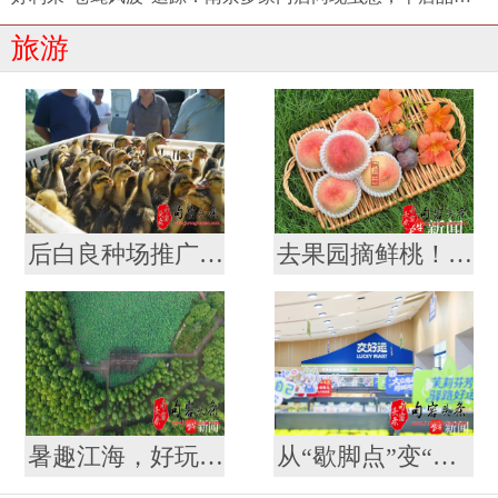
旅游
后白良种场推广“稻虾鳖共作”养殖模式 营造生态优美“稻梦空间”
去果园摘鲜桃！一场说走就走的“甜蜜微度假”
暑趣江海，好玩一夏！这个暑期怎么玩，南通给你安排好啦
从“歇脚点”变“打卡地” ！江苏107对高速服务区开启夏日消费新体验