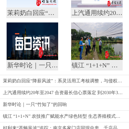
茉莉奶白回应“降薪风波”：系灵活用工考核调整，与侵权案无关
上汽通用续约20年至2047 合资最长信心票落定 到2030年30款新能源奔涌而来
新华时论｜一只“竹知了”的回响
镇江 “1+1+N” 农技推广赋能水产绿色转型 生态养殖模式助农提质增效
茉莉奶白回应“降薪风波”：系灵活用工考核调整，与侵权案无关
上汽通用续约20年至2047 合资最长信心票落定 到2030年30款新能源奔涌而来
新华时论｜一只“竹知了”的回响
镇江 “1+1+N” 农技推广赋能水产绿色转型 生态养殖模式助农提质增效
好利来“苍蝇风波”追踪：南京多家门店同现虫患，千店品牌品控标准遭质疑