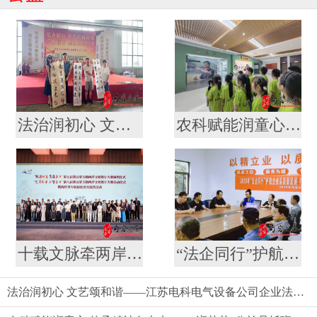
法治润初心 文艺颂和谐——江苏电科电气设备公司企业法治文艺演出
农科赋能润童心 传承精神向未来——“润苗苗”公益暑托班走进镇江市农科院开展科普教育实践活动
十载文脉牵两岸 文创焕新启新程 --第七届黄公望主题两岸文创设计大赛结果揭晓
“法企同行”护航企业高质量发展 打造营商环境新生态
法治润初心 文艺颂和谐——江苏电科电气设备公司企业法治文艺演出