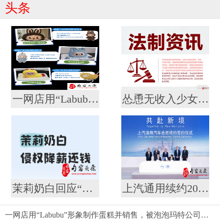
头条
一网店用“Labubu”形象制作蛋糕并销售，被泡泡玛特公司起诉
怂恿无收入少女网贷整容？ 法院：合同无效，余款利息全由商家担！
茉莉奶白回应“降薪风波”：系灵活用工考核调整，与侵权案无关
上汽通用续约20年至2047 合资最长信心票落定 到2030年30款新能源奔涌而来
一网店用“Labubu”形象制作蛋糕并销售，被泡泡玛特公司起诉