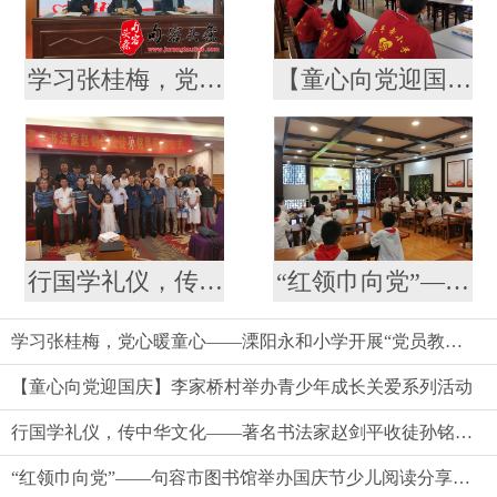
学习张桂梅，党心暖童心——溧阳永和小学开展“党员教师 留守儿童”结对仪式
【童心向党迎国庆】李家桥村举办青少年成长关爱系列活动
行国学礼仪，传中华文化——著名书法家赵剑平收徒孙铭昊拜师仪式见闻
“红领巾向党”——句容市图书馆举办国庆节少儿阅读分享成长活动
学习张桂梅，党心暖童心——溧阳永和小学开展“党员教师 留守儿童”结对仪式
【童心向党迎国庆】李家桥村举办青少年成长关爱系列活动
行国学礼仪，传中华文化——著名书法家赵剑平收徒孙铭昊拜师仪式见闻
“红领巾向党”——句容市图书馆举办国庆节少儿阅读分享成长活动