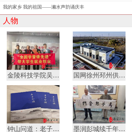
我的家乡 我的祖国——濑水声韵诵庆丰
人物
金陵科技学院吴轶军拜会军旅作家徐统存 携手传承雷锋精神与中华文脉
国网徐州邳州供电公司“老龄新兵”冯宪川
钟山问道：老子智慧的南京叙事 ——评论家厉恩宝评胡俊新作《〈老子〉今读》
墨润彭城续千年文脉 薪传翰墨启时代新章 ——金陵书法院徐州分院盛大揭牌