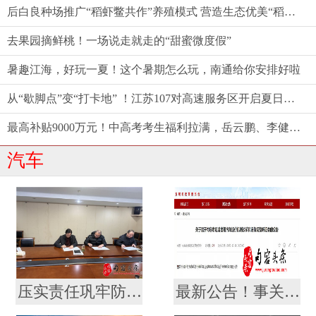
后白良种场推广“稻虾鳖共作”养殖模式 营造生态优美“稻梦空间”
去果园摘鲜桃！一场说走就走的“甜蜜微度假”
暑趣江海，好玩一夏！这个暑期怎么玩，南通给你安排好啦
从“歇脚点”变“打卡地” ！江苏107对高速服务区开启夏日消费新体验
最高补贴9000万元！中高考考生福利拉满，岳云鹏、李健都来了——江苏端出端午“文旅大餐”
汽车
压实责任巩牢防线，句容城乡公交责任状签订会议
最新公告！事关出租汽车价格调整！