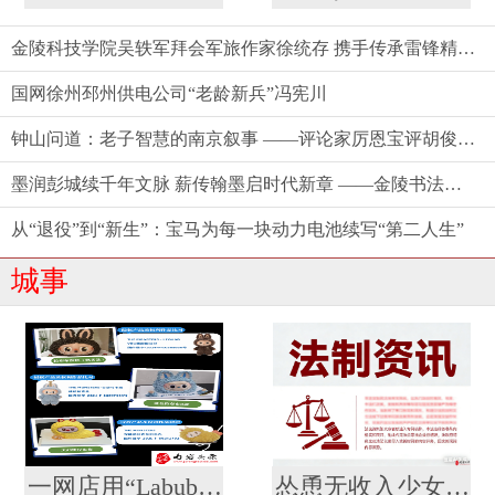
金陵科技学院吴轶军拜会军旅作家徐统存 携手传承雷锋精神与中华文脉
国网徐州邳州供电公司“老龄新兵”冯宪川
钟山问道：老子智慧的南京叙事 ——评论家厉恩宝评胡俊新作《〈老子〉今读》
墨润彭城续千年文脉 薪传翰墨启时代新章 ——金陵书法院徐州分院盛大揭牌
从“退役”到“新生”：宝马为每一块动力电池续写“第二人生”
城事
一网店用“Labubu”形象制作蛋糕并销售，被泡泡玛特公司起诉
怂恿无收入少女网贷整容？ 法院：合同无效，余款利息全由商家担！