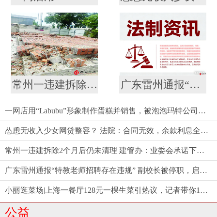
常州一违建拆除2个月后仍未清理 建管办：业委会承诺下周一前清理结束
广东雷州通报“特教老师招聘存在违规” 副校长被停职，启动问责程序
一网店用“Labubu”形象制作蛋糕并销售，被泡泡玛特公司起诉
怂恿无收入少女网贷整容？ 法院：合同无效，余款利息全由商家担！
常州一违建拆除2个月后仍未清理 建管办：业委会承诺下周一前清理结束
广东雷州通报“特教老师招聘存在违规” 副校长被停职，启动问责程序
小丽逛菜场|上海一餐厅128元一棵生菜引热议，记者带你10元以内复刻同款沙拉
公益