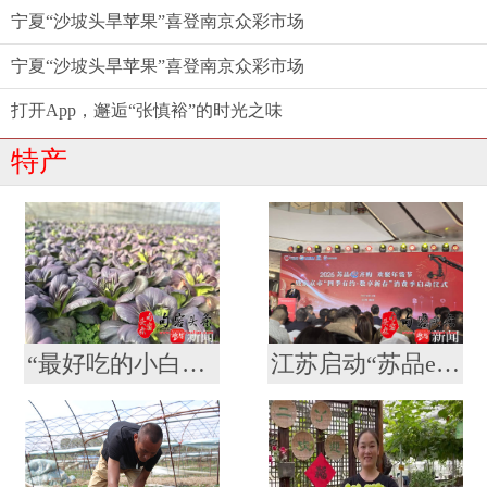
宁夏“沙坡头旱苹果”喜登南京众彩市场
宁夏“沙坡头旱苹果”喜登南京众彩市场
打开App，邂逅“张慎裕”的时光之味
特产
“最好吃的小白菜”是紫色的！获得大奖的南农“紫秀丽006”火了
江苏启动“苏品e齐购 欢聚年货节”活动 南京超400场特色促销活动等你来