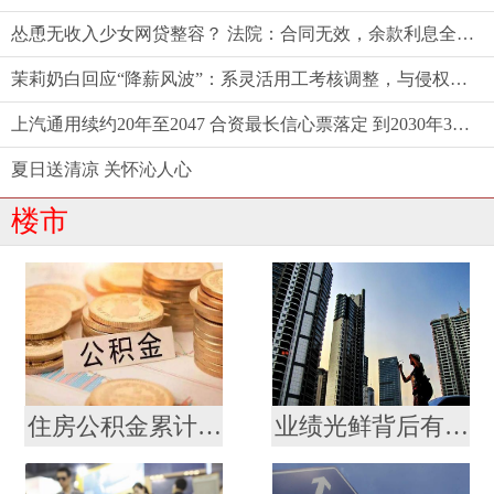
怂恿无收入少女网贷整容？ 法院：合同无效，余款利息全由商家担！
茉莉奶白回应“降薪风波”：系灵活用工考核调整，与侵权案无关
上汽通用续约20年至2047 合资最长信心票落定 到2030年30款新能源奔涌而来
夏日送清凉 关怀沁人心
楼市
住房公积金累计缴存总额逾十九万亿元
业绩光鲜背后有发展焦虑 贝壳未来“找房”不轻松