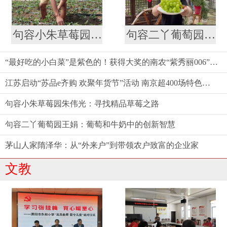
句容小朱草莓园朱伟光：寻找精品草莓之路
句容二丫葡萄园王娟：葡萄和牛奶中的创新智慧
“最好吃的小白菜”是紫色的！获得大奖的南农“紫秀丽006”火了
江苏启动“苏品e齐购 欢聚年货节”活动 南京超400场特色促销活动等你来
句容小朱草莓园朱伟光：寻找精品草莓之路
句容二丫葡萄园王娟：葡萄和牛奶中的创新智慧
茅山人家隋泽华：从“外来户”到带领农户致富的企业家
文教