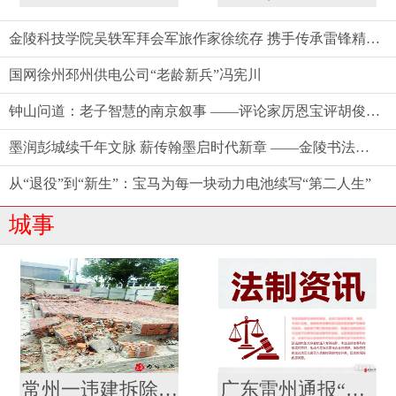
金陵科技学院吴轶军拜会军旅作家徐统存 携手传承雷锋精神与中华文脉
国网徐州邳州供电公司“老龄新兵”冯宪川
钟山问道：老子智慧的南京叙事 ——评论家厉恩宝评胡俊新作《〈老子〉今读》
墨润彭城续千年文脉 薪传翰墨启时代新章 ——金陵书法院徐州分院盛大揭牌
从“退役”到“新生”：宝马为每一块动力电池续写“第二人生”
城事
常州一违建拆除2个月后仍未清理 建管办：业委会承诺下周一前清理结束
广东雷州通报“特教老师招聘存在违规” 副校长被停职，启动问责程序