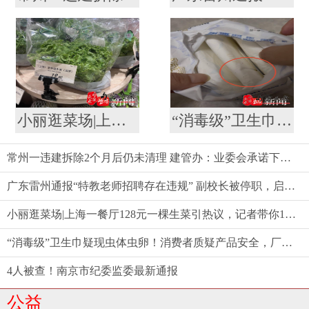
小丽逛菜场|上海一餐厅128元一棵生菜引热议，记者带你10元以内复刻同款沙拉
“消毒级”卫生巾疑现虫体虫卵！消费者质疑产品安全，厂家称需核验样品
常州一违建拆除2个月后仍未清理 建管办：业委会承诺下周一前清理结束
广东雷州通报“特教老师招聘存在违规” 副校长被停职，启动问责程序
小丽逛菜场|上海一餐厅128元一棵生菜引热议，记者带你10元以内复刻同款沙拉
“消毒级”卫生巾疑现虫体虫卵！消费者质疑产品安全，厂家称需核验样品
4人被查！南京市纪委监委最新通报
公益