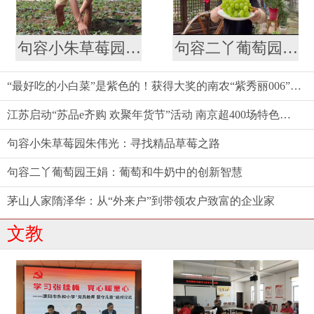
句容小朱草莓园朱伟光：寻找精品草莓之路
句容二丫葡萄园王娟：葡萄和牛奶中的创新智慧
“最好吃的小白菜”是紫色的！获得大奖的南农“紫秀丽006”火了
江苏启动“苏品e齐购 欢聚年货节”活动 南京超400场特色促销活动等你来
句容小朱草莓园朱伟光：寻找精品草莓之路
句容二丫葡萄园王娟：葡萄和牛奶中的创新智慧
茅山人家隋泽华：从“外来户”到带领农户致富的企业家
文教