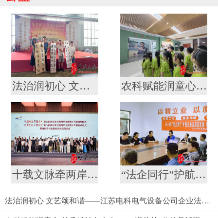
法治润初心 文艺颂和谐——江苏电科电气设备公司企业法治文艺演出
农科赋能润童心 传承精神向未来——“润苗苗”公益暑托班走进镇江市农科院开展科普教育实践活动
十载文脉牵两岸 文创焕新启新程 --第七届黄公望主题两岸文创设计大赛结果揭晓
“法企同行”护航企业高质量发展 打造营商环境新生态
法治润初心 文艺颂和谐——江苏电科电气设备公司企业法治文艺演出