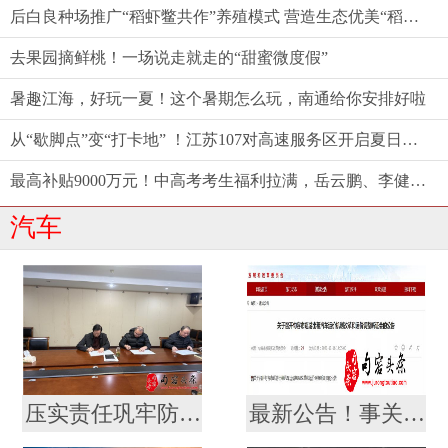
后白良种场推广“稻虾鳖共作”养殖模式 营造生态优美“稻梦空间”
去果园摘鲜桃！一场说走就走的“甜蜜微度假”
暑趣江海，好玩一夏！这个暑期怎么玩，南通给你安排好啦
从“歇脚点”变“打卡地” ！江苏107对高速服务区开启夏日消费新体验
最高补贴9000万元！中高考考生福利拉满，岳云鹏、李健都来了——江苏端出端午“文旅大餐”
汽车
压实责任巩牢防线，句容城乡公交责任状签订会议
最新公告！事关出租汽车价格调整！