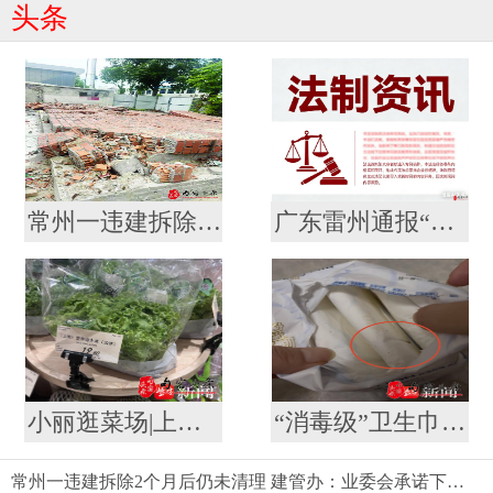
头条
常州一违建拆除2个月后仍未清理 建管办：业委会承诺下周一前清理结束
广东雷州通报“特教老师招聘存在违规” 副校长被停职，启动问责程序
小丽逛菜场|上海一餐厅128元一棵生菜引热议，记者带你10元以内复刻同款沙拉
“消毒级”卫生巾疑现虫体虫卵！消费者质疑产品安全，厂家称需核验样品
常州一违建拆除2个月后仍未清理 建管办：业委会承诺下周一前清理结束