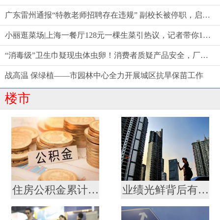
广东雷州通报“特教老师招聘存在违规” 副校长被停职，启动问责程序
小丽逛菜场|上海一餐厅128元一棵生菜引热议，记者带你10元以内复刻同款沙拉
“消毒级”卫生巾疑现虫体虫卵！消费者质疑产品安全，厂家称需核验样品
战高温 保绿植——市园林中心全力开展城区抗旱保苗工作
楼市
住房公积金累计缴存总额逾十九万亿元
业绩光鲜背后有发展焦虑 贝壳未来“找房”不轻松