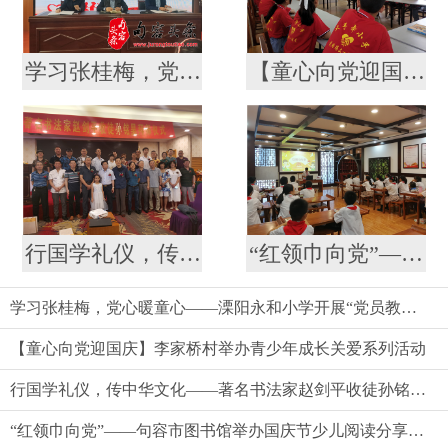
学习张桂梅，党心暖童心——溧阳永和小学开展“党员教师 留守儿童”结对仪式
【童心向党迎国庆】李家桥村举办青少年成长关爱系列活动
行国学礼仪，传中华文化——著名书法家赵剑平收徒孙铭昊拜师仪式见闻
“红领巾向党”——句容市图书馆举办国庆节少儿阅读分享成长活动
学习张桂梅，党心暖童心——溧阳永和小学开展“党员教师 留守儿童”结对仪式
【童心向党迎国庆】李家桥村举办青少年成长关爱系列活动
行国学礼仪，传中华文化——著名书法家赵剑平收徒孙铭昊拜师仪式见闻
“红领巾向党”——句容市图书馆举办国庆节少儿阅读分享成长活动