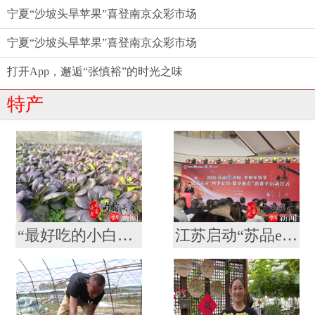
宁夏“沙坡头旱苹果”喜登南京众彩市场
宁夏“沙坡头旱苹果”喜登南京众彩市场
打开App，邂逅“张慎裕”的时光之味
特产
“最好吃的小白菜”是紫色的！获得大奖的南农“紫秀丽006”火了
江苏启动“苏品e齐购 欢聚年货节”活动 南京超400场特色促销活动等你来