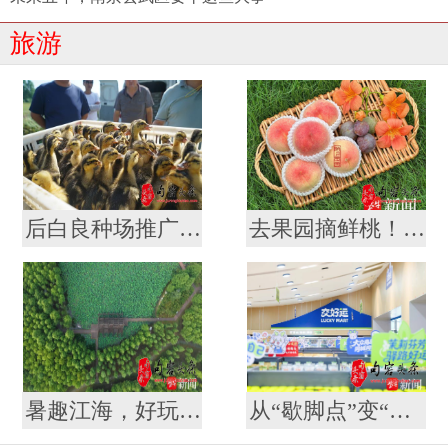
旅游
后白良种场推广“稻虾鳖共作”养殖模式 营造生态优美“稻梦空间”
去果园摘鲜桃！一场说走就走的“甜蜜微度假”
暑趣江海，好玩一夏！这个暑期怎么玩，南通给你安排好啦
从“歇脚点”变“打卡地” ！江苏107对高速服务区开启夏日消费新体验