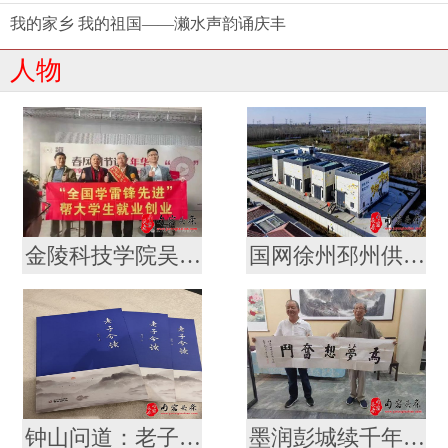
我的家乡 我的祖国——濑水声韵诵庆丰
人物
金陵科技学院吴轶军拜会军旅作家徐统存 携手传承雷锋精神与中华文脉
国网徐州邳州供电公司“老龄新兵”冯宪川
钟山问道：老子智慧的南京叙事 ——评论家厉恩宝评胡俊新作《〈老子〉今读》
墨润彭城续千年文脉 薪传翰墨启时代新章 ——金陵书法院徐州分院盛大揭牌