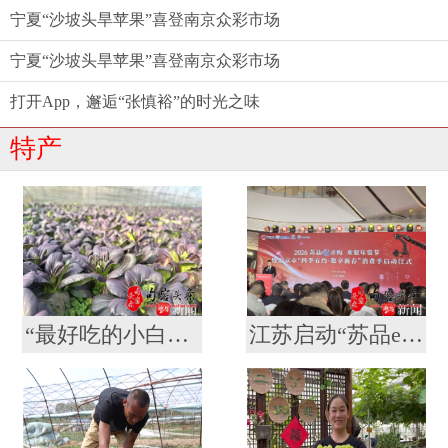
宁夏“沙坡头旱苹果”喜登南京众彩市场
宁夏“沙坡头旱苹果”喜登南京众彩市场
打开App，邂逅“张慎裕”的时光之味
特产
“最好吃的小白菜”是紫色的！获得大奖的南农“紫秀丽006”火了
江苏启动“苏品e齐购 欢聚年货节”活动 南京超400场特色促销活动等你来