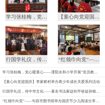
学习张桂梅，党心暖童心——溧阳永和小学开展“党员教师 留守儿童”结对仪式
【童心向党迎国庆】李家桥村举办青少年成长关爱系列活动
行国学礼仪，传中华文化——著名书法家赵剑平收徒孙铭昊拜师仪式见闻
“红领巾向党”——句容市图书馆举办国庆节少儿阅读分享成长活动
学习张桂梅，党心暖童心——溧阳永和小学开展“党员教师 留守儿童”结对仪式
【童心向党迎国庆】李家桥村举办青少年成长关爱系列活动
行国学礼仪，传中华文化——著名书法家赵剑平收徒孙铭昊拜师仪式见闻
“红领巾向党”——句容市图书馆举办国庆节少儿阅读分享成长活动