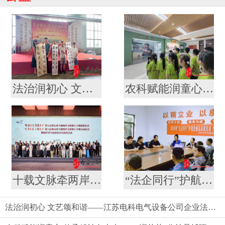
法治润初心 文艺颂和谐——江苏电科电气设备公司企业法治文艺演出
农科赋能润童心 传承精神向未来——“润苗苗”公益暑托班走进镇江市农科院开展科普教育实践活动
十载文脉牵两岸 文创焕新启新程 --第七届黄公望主题两岸文创设计大赛结果揭晓
“法企同行”护航企业高质量发展 打造营商环境新生态
法治润初心 文艺颂和谐——江苏电科电气设备公司企业法治文艺演出