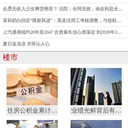
怂恿无收入少女网贷整容？ 法院：合同无效，余款利息全由商家担！
茉莉奶白回应“降薪风波”：系灵活用工考核调整，与侵权案无关
上汽通用续约20年至2047 合资最长信心票落定 到2030年30款新能源奔涌而来
夏日送清凉 关怀沁人心
楼市
住房公积金累计缴存总额逾十九万亿元
业绩光鲜背后有发展焦虑 贝壳未来“找房”不轻松