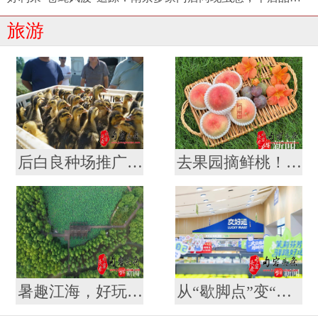
旅游
后白良种场推广“稻虾鳖共作”养殖模式 营造生态优美“稻梦空间”
去果园摘鲜桃！一场说走就走的“甜蜜微度假”
暑趣江海，好玩一夏！这个暑期怎么玩，南通给你安排好啦
从“歇脚点”变“打卡地” ！江苏107对高速服务区开启夏日消费新体验