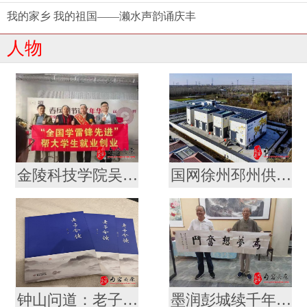
我的家乡 我的祖国——濑水声韵诵庆丰
人物
金陵科技学院吴轶军拜会军旅作家徐统存 携手传承雷锋精神与中华文脉
国网徐州邳州供电公司“老龄新兵”冯宪川
钟山问道：老子智慧的南京叙事 ——评论家厉恩宝评胡俊新作《〈老子〉今读》
墨润彭城续千年文脉 薪传翰墨启时代新章 ——金陵书法院徐州分院盛大揭牌