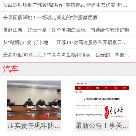
后白良种场推广“稻虾鳖共作”养殖模式 营造生态优美“稻梦空间”
去果园摘鲜桃！一场说走就走的“甜蜜微度假”
暑趣江海，好玩一夏！这个暑期怎么玩，南通给你安排好啦
从“歇脚点”变“打卡地” ！江苏107对高速服务区开启夏日消费新体验
最高补贴9000万元！中高考考生福利拉满，岳云鹏、李健都来了——江苏端出端午“文旅大餐”
汽车
压实责任巩牢防线，句容城乡公交责任状签订会议
最新公告！事关出租汽车价格调整！