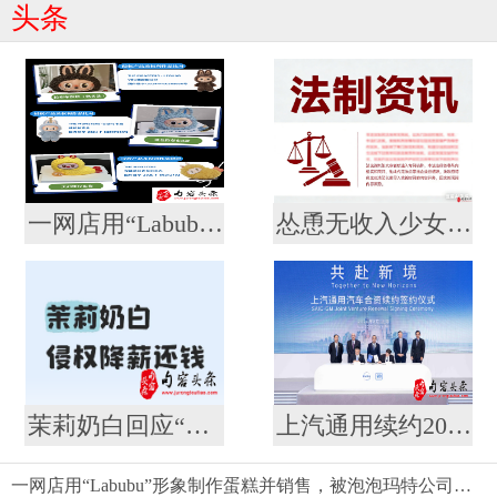
头条
一网店用“Labubu”形象制作蛋糕并销售，被泡泡玛特公司起诉
怂恿无收入少女网贷整容？ 法院：合同无效，余款利息全由商家担！
茉莉奶白回应“降薪风波”：系灵活用工考核调整，与侵权案无关
上汽通用续约20年至2047 合资最长信心票落定 到2030年30款新能源奔涌而来
一网店用“Labubu”形象制作蛋糕并销售，被泡泡玛特公司起诉