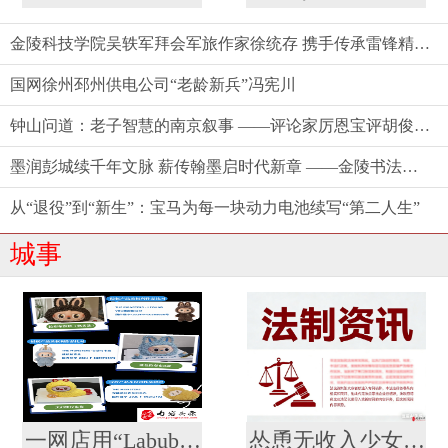
金陵科技学院吴轶军拜会军旅作家徐统存 携手传承雷锋精神与中华文脉
国网徐州邳州供电公司“老龄新兵”冯宪川
钟山问道：老子智慧的南京叙事 ——评论家厉恩宝评胡俊新作《〈老子〉今读》
墨润彭城续千年文脉 薪传翰墨启时代新章 ——金陵书法院徐州分院盛大揭牌
从“退役”到“新生”：宝马为每一块动力电池续写“第二人生”
城事
一网店用“Labubu”形象制作蛋糕并销售，被泡泡玛特公司起诉
怂恿无收入少女网贷整容？ 法院：合同无效，余款利息全由商家担！