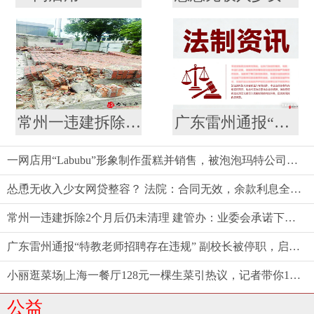
常州一违建拆除2个月后仍未清理 建管办：业委会承诺下周一前清理结束
广东雷州通报“特教老师招聘存在违规” 副校长被停职，启动问责程序
一网店用“Labubu”形象制作蛋糕并销售，被泡泡玛特公司起诉
怂恿无收入少女网贷整容？ 法院：合同无效，余款利息全由商家担！
常州一违建拆除2个月后仍未清理 建管办：业委会承诺下周一前清理结束
广东雷州通报“特教老师招聘存在违规” 副校长被停职，启动问责程序
小丽逛菜场|上海一餐厅128元一棵生菜引热议，记者带你10元以内复刻同款沙拉
公益