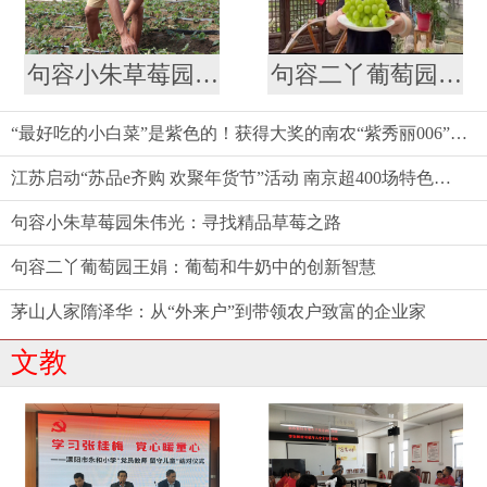
句容小朱草莓园朱伟光：寻找精品草莓之路
句容二丫葡萄园王娟：葡萄和牛奶中的创新智慧
“最好吃的小白菜”是紫色的！获得大奖的南农“紫秀丽006”火了
江苏启动“苏品e齐购 欢聚年货节”活动 南京超400场特色促销活动等你来
句容小朱草莓园朱伟光：寻找精品草莓之路
句容二丫葡萄园王娟：葡萄和牛奶中的创新智慧
茅山人家隋泽华：从“外来户”到带领农户致富的企业家
文教