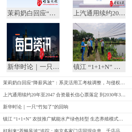
茉莉奶白回应“降薪风波”：系灵活用工考核调整，与侵权案无关
上汽通用续约20年至2047 合资最长信心票落定 到2030年30款新能源奔涌而来
新华时论｜一只“竹知了”的回响
镇江 “1+1+N” 农技推广赋能水产绿色转型 生态养殖模式助农提质增效
茉莉奶白回应“降薪风波”：系灵活用工考核调整，与侵权案无关
上汽通用续约20年至2047 合资最长信心票落定 到2030年30款新能源奔涌而来
新华时论｜一只“竹知了”的回响
镇江 “1+1+N” 农技推广赋能水产绿色转型 生态养殖模式助农提质增效
好利来“苍蝇风波”追踪：南京多家门店同现虫患，千店品牌品控标准遭质疑