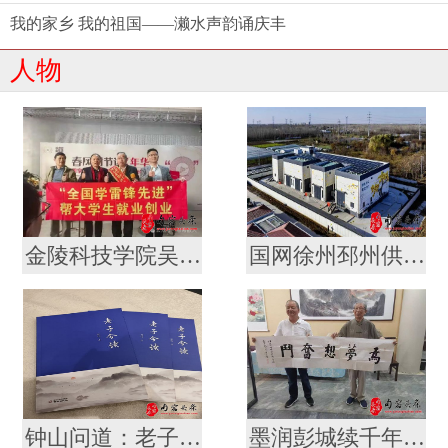
我的家乡 我的祖国——濑水声韵诵庆丰
人物
金陵科技学院吴轶军拜会军旅作家徐统存 携手传承雷锋精神与中华文脉
国网徐州邳州供电公司“老龄新兵”冯宪川
钟山问道：老子智慧的南京叙事 ——评论家厉恩宝评胡俊新作《〈老子〉今读》
墨润彭城续千年文脉 薪传翰墨启时代新章 ——金陵书法院徐州分院盛大揭牌