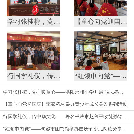
学习张桂梅，党心暖童心——溧阳永和小学开展“党员教师 留守儿童”结对仪式
【童心向党迎国庆】李家桥村举办青少年成长关爱系列活动
行国学礼仪，传中华文化——著名书法家赵剑平收徒孙铭昊拜师仪式见闻
“红领巾向党”——句容市图书馆举办国庆节少儿阅读分享成长活动
学习张桂梅，党心暖童心——溧阳永和小学开展“党员教师 留守儿童”结对仪式
【童心向党迎国庆】李家桥村举办青少年成长关爱系列活动
行国学礼仪，传中华文化——著名书法家赵剑平收徒孙铭昊拜师仪式见闻
“红领巾向党”——句容市图书馆举办国庆节少儿阅读分享成长活动