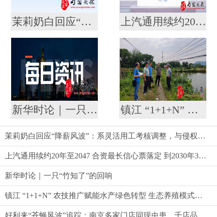
茉莉奶白回应“降薪风波”：系灵活用工考核调整，与侵权案无关
上汽通用续约20年至2047 合资最长信心票落定 到2030年30款新能源奔涌而来
新华时论｜一只“竹知了”的回响
镇江 “1+1+N” 农技推广赋能水产绿色转型 生态养殖模式助农提质增效
茉莉奶白回应“降薪风波”：系灵活用工考核调整，与侵权案无关
上汽通用续约20年至2047 合资最长信心票落定 到2030年30款新能源奔涌而来
新华时论｜一只“竹知了”的回响
镇江 “1+1+N” 农技推广赋能水产绿色转型 生态养殖模式助农提质增效
好利来“苍蝇风波”追踪：南京多家门店同现虫患，千店品牌品控标准遭质疑