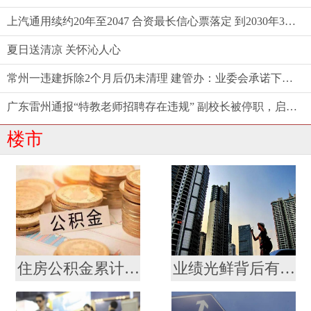
上汽通用续约20年至2047 合资最长信心票落定 到2030年30款新能源奔涌而来
夏日送清凉 关怀沁人心
常州一违建拆除2个月后仍未清理 建管办：业委会承诺下周一前清理结束
广东雷州通报“特教老师招聘存在违规” 副校长被停职，启动问责程序
楼市
住房公积金累计缴存总额逾十九万亿元
业绩光鲜背后有发展焦虑 贝壳未来“找房”不轻松