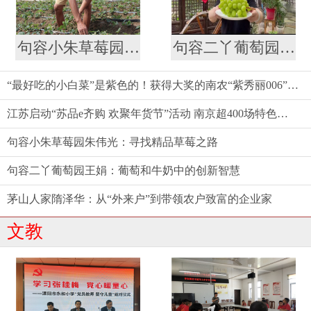
句容小朱草莓园朱伟光：寻找精品草莓之路
句容二丫葡萄园王娟：葡萄和牛奶中的创新智慧
“最好吃的小白菜”是紫色的！获得大奖的南农“紫秀丽006”火了
江苏启动“苏品e齐购 欢聚年货节”活动 南京超400场特色促销活动等你来
句容小朱草莓园朱伟光：寻找精品草莓之路
句容二丫葡萄园王娟：葡萄和牛奶中的创新智慧
茅山人家隋泽华：从“外来户”到带领农户致富的企业家
文教