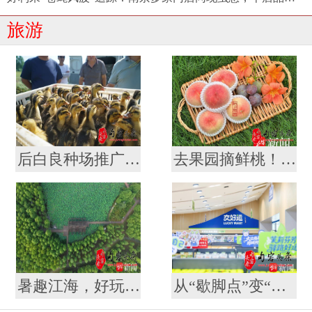
旅游
后白良种场推广“稻虾鳖共作”养殖模式 营造生态优美“稻梦空间”
去果园摘鲜桃！一场说走就走的“甜蜜微度假”
暑趣江海，好玩一夏！这个暑期怎么玩，南通给你安排好啦
从“歇脚点”变“打卡地” ！江苏107对高速服务区开启夏日消费新体验