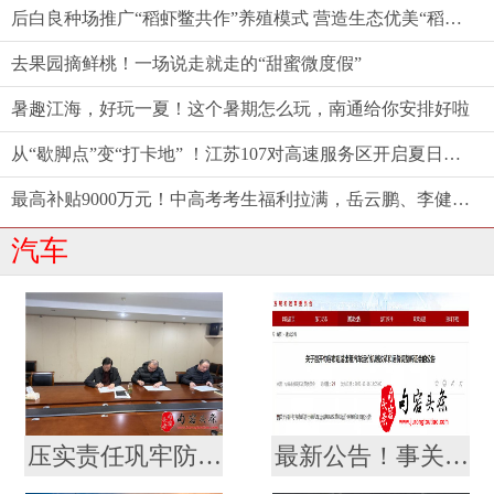
后白良种场推广“稻虾鳖共作”养殖模式 营造生态优美“稻梦空间”
去果园摘鲜桃！一场说走就走的“甜蜜微度假”
暑趣江海，好玩一夏！这个暑期怎么玩，南通给你安排好啦
从“歇脚点”变“打卡地” ！江苏107对高速服务区开启夏日消费新体验
最高补贴9000万元！中高考考生福利拉满，岳云鹏、李健都来了——江苏端出端午“文旅大餐”
汽车
压实责任巩牢防线，句容城乡公交责任状签订会议
最新公告！事关出租汽车价格调整！