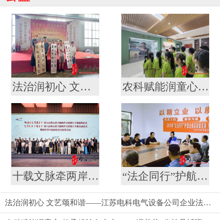
法治润初心 文艺颂和谐——江苏电科电气设备公司企业法治文艺演出
农科赋能润童心 传承精神向未来——“润苗苗”公益暑托班走进镇江市农科院开展科普教育实践活动
十载文脉牵两岸 文创焕新启新程 --第七届黄公望主题两岸文创设计大赛结果揭晓
“法企同行”护航企业高质量发展 打造营商环境新生态
法治润初心 文艺颂和谐——江苏电科电气设备公司企业法治文艺演出