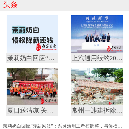
头条
茉莉奶白回应“降薪风波”：系灵活用工考核调整，与侵权案无关
上汽通用续约20年至2047 合资最长信心票落定 到2030年30款新能源奔涌而来
夏日送清凉 关怀沁人心
常州一违建拆除2个月后仍未清理 建管办：业委会承诺下周一前清理结束
茉莉奶白回应“降薪风波”：系灵活用工考核调整，与侵权案无关