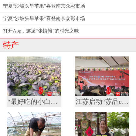
宁夏“沙坡头旱苹果”喜登南京众彩市场
宁夏“沙坡头旱苹果”喜登南京众彩市场
打开App，邂逅“张慎裕”的时光之味
特产
“最好吃的小白菜”是紫色的！获得大奖的南农“紫秀丽006”火了
江苏启动“苏品e齐购 欢聚年货节”活动 南京超400场特色促销活动等你来