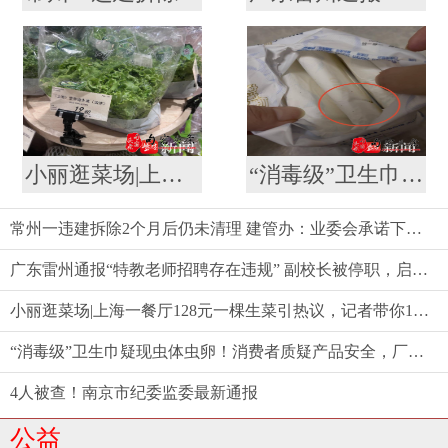
小丽逛菜场|上海一餐厅128元一棵生菜引热议，记者带你10元以内复刻同款沙拉
“消毒级”卫生巾疑现虫体虫卵！消费者质疑产品安全，厂家称需核验样品
常州一违建拆除2个月后仍未清理 建管办：业委会承诺下周一前清理结束
广东雷州通报“特教老师招聘存在违规” 副校长被停职，启动问责程序
小丽逛菜场|上海一餐厅128元一棵生菜引热议，记者带你10元以内复刻同款沙拉
“消毒级”卫生巾疑现虫体虫卵！消费者质疑产品安全，厂家称需核验样品
4人被查！南京市纪委监委最新通报
公益