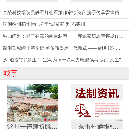
金陵科技学院吴轶军拜会军旅作家徐统存 携手传承雷锋精神与中华文脉
国网徐州邳州供电公司“老龄新兵”冯宪川
钟山问道：老子智慧的南京叙事 ——评论家厉恩宝评胡俊新作《〈老子〉今读》
墨润彭城续千年文脉 薪传翰墨启时代新章 ——金陵书法院徐州分院盛大揭牌
从“退役”到“新生”：宝马为每一块动力电池续写“第二人生”
城事
常州一违建拆除2个月后仍未清理 建管办：业委会承诺下周一前清理结束
广东雷州通报“特教老师招聘存在违规” 副校长被停职，启动问责程序